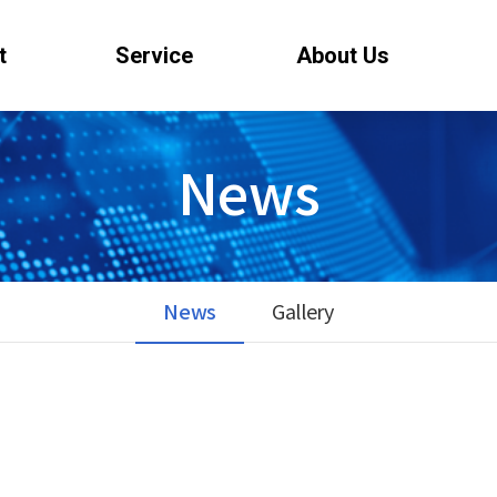
t
Service
About Us
News
News
Gallery