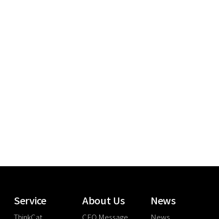
Service
About Us
News
ThinkCat
CEO Message
News