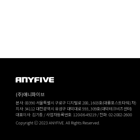
(주)애니파이브
본사: 08390 서울특별시 구로구 디지털로 288, 1603호(대륭포스트타워1차)
지사: 34112 대전광역시 유성구 대덕대로 593, 309호(대덕테크비즈센터)
대표이사: 김기종 / 사업자등록번호: 120-86-49219 / 전화: 02-2082-2600
Copyright ⓒ 2023 ANYFIVE. All Rights Reserved.