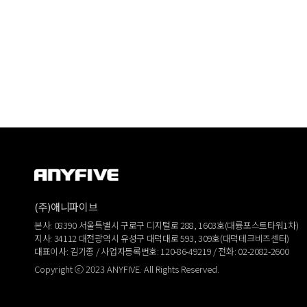
(주)애니파이브
본사: 08390 서울특별시 구로구 디지털로 288, 1603호(대륭포스트타워1차)
지사: 34112 대전광역시 유성구 대덕대로 593, 309호(대덕테크비즈센터)
대표이사: 김기종 / 사업자등록번호: 120-86-49219 / 전화: 02-2082-2600
Copyright ⓒ 2023 ANYFIVE. All Rights Reserved.