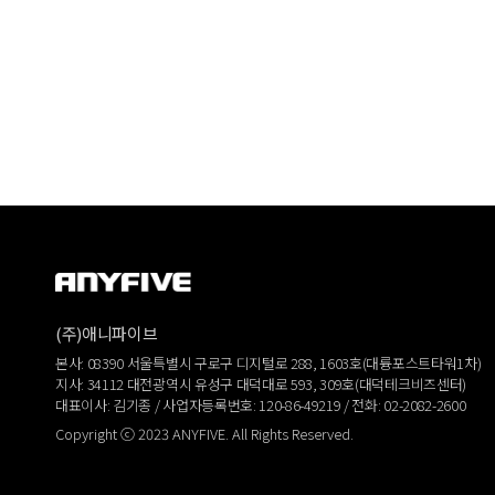
(주)애니파이브
본사: 08390 서울특별시 구로구 디지털로 288, 1603호(대륭포스트타워1차)
지사: 34112 대전광역시 유성구 대덕대로 593, 309호(대덕테크비즈센터)
대표이사: 김기종 / 사업자등록번호: 120-86-49219 / 전화: 02-2082-2600
Copyright ⓒ 2023 ANYFIVE. All Rights Reserved.