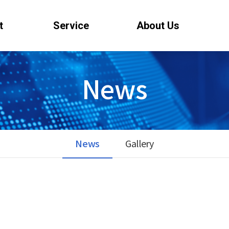
t
Service
About Us
News
News
Gallery