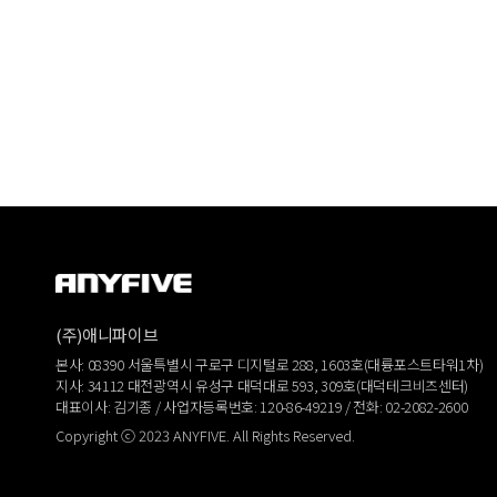
(주)애니파이브
본사: 08390 서울특별시 구로구 디지털로 288, 1603호(대륭포스트타워1차)
지사: 34112 대전광역시 유성구 대덕대로 593, 309호(대덕테크비즈센터)
대표이사: 김기종 / 사업자등록번호: 120-86-49219 / 전화: 02-2082-2600
Copyright ⓒ 2023 ANYFIVE. All Rights Reserved.