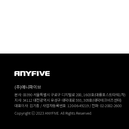
(주)애니파이브
본사: 08390 서울특별시 구로구 디지털로 288, 1603호(대륭포스트타워1차)
지사: 34112 대전광역시 유성구 대덕대로 593, 309호(대덕테크비즈센터)
대표이사: 김기종 / 사업자등록번호: 120-86-49219 / 전화: 02-2082-2600
Copyright ⓒ 2023 ANYFIVE. All Rights Reserved.