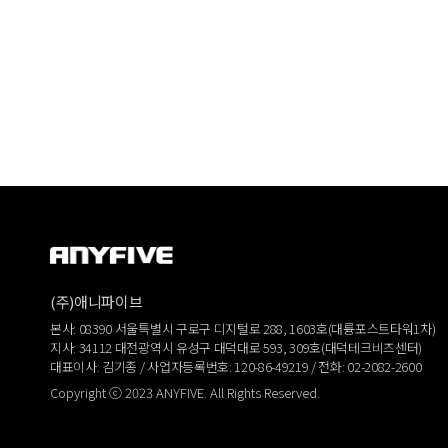
(주)애니파이브
본사: 08390 서울특별시 구로구 디지털로 288, 1603호(대륭포스트타워1차)
지사: 34112 대전광역시 유성구 대덕대로 593, 309호(대덕테크비즈센터)
대표이사: 김기종 / 사업자등록번호: 120-86-49219 / 전화: 02-2082-2600
Copyright ⓒ 2023 ANYFIVE. All Rights Reserved.