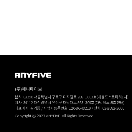
(주)애니파이브
본사: 08390 서울특별시 구로구 디지털로 288, 1603호(대륭포스트타워1차)
지사: 34112 대전광역시 유성구 대덕대로 593, 309호(대덕테크비즈센터)
대표이사: 김기종 / 사업자등록번호: 120-86-49219 / 전화: 02-2082-2600
Copyright ⓒ 2023 ANYFIVE. All Rights Reserved.